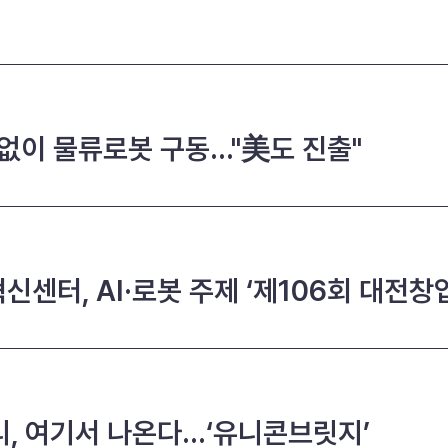
 없이 물류로봇 구동…"美도 진출"
센터, AI·로봇 주제 ‘제106회 대전창
리, 여기서 나온다…‘유니콘브릿지’