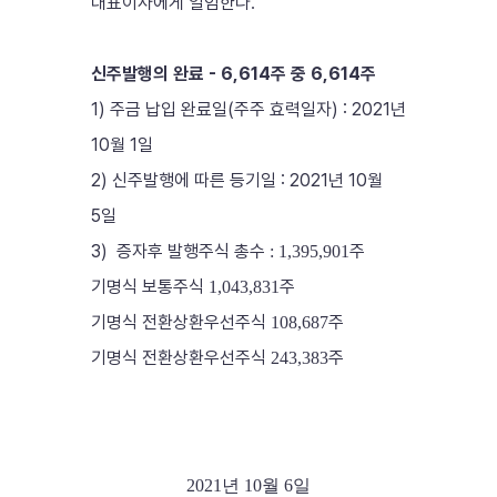
대표이사에게 일임한다
.
신주발행의 완료 - 6,614주 중 6,614주
1) 주금 납입 완료일(주주 효력일자) : 2021년
10월 1일
2) 신주발행에 따른 등기일 : 2021년 10월
5일
3)
증자후 발행주식 총수
주
: 1,395,901
기명식 보통주식
주
1,043,831
기명식 전환상환우선주식
주
108,687
기명식 전환상환우선주식
주
243,383
2021
년
10
월
6
일