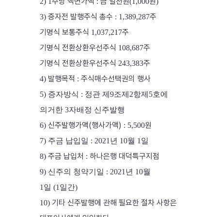
주당 액면가액
금 일천원
원
2) 1
:
(1,000
)
증자전 발행주식 총수
주
3)
: 1,389,287
기명식 보통주식
주
1,037,217
기명식 전환상환우선주식
주
108,687
기명식 전환상환우선주식
주
243,383
발행목적
주식매수선택권의 행사
4)
:
5)
증자방식
:
정관 제
9
조제
2
항제
5
호
에
의거한
3
자배정 신주발행
신주발행가액(행사가액)
원
6)
: 5,500
7)
주금 납입일
: 2021
년
10
월
1
일
주금 납입처
하나은행 대덕특구지점
8)
:
9)
신주의 청약기일
: 2021
년
10
월
1
일
(1
일간
)
기타 신주발행에 관해 필요한 절차 사항은
10)