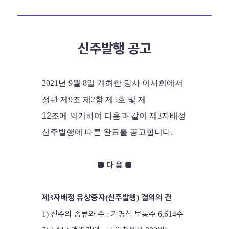
신주발행 공고
2021
년
9
월
8
일 개최한 당사 이사회에서
정관 제
9
조 제
2
항 제
5
호 및 제
12조에
의거하여 다음과 같이 제
3
자배정
신주발행에 따른 완료를 공고합니다
.
■
다 음
■
제
자배정 유상증자
신주발행
결의의 건
3
(
)
신주의 종류와 수
기명식 보통주
주
1)
:
6,614